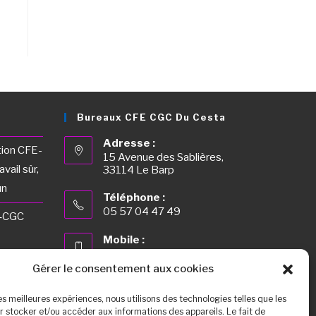
Bureaux CFE CGC Du Cesta
Adresse :
tion CFE-
15 Avenue des Sablières,
vail sûr,
33114 Le Barp
un
Téléphone :
05 57 04 47 49
E‑CGC
Mobile :
06 44 16 81 84
re les
Gérer le consentement aux cookies
Fax :
05 57 04 40 00
les meilleures expériences, nous utilisons des technologies telles que les
r stocker et/ou accéder aux informations des appareils. Le fait de