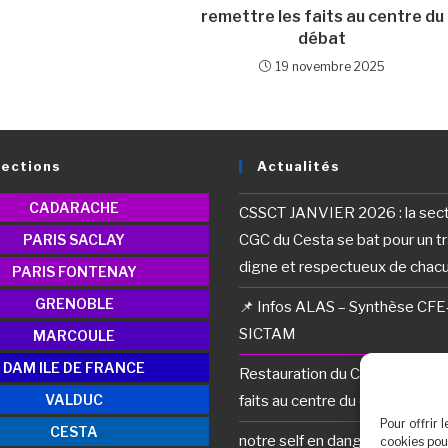
remettre les faits au centre du
débat
19 novembre 2025
Sections
Actualités
CADARACHE
CSSCT JANVIER 2026 : la sec
PARIS SACLAY
CGC du Cesta se bat pour un tra
digne et respectueux de chac
PARIS FONTENAY
GRENOBLE
📌 Infos ALAS – Synthèse CF
SICTAM
MARCOULE
DAM ILE DE FRANCE
Restauration du Cesta : remett
VALDUC
faits au centre du débat
Pour offrir 
CESTA
notre self en danger
cookies pou