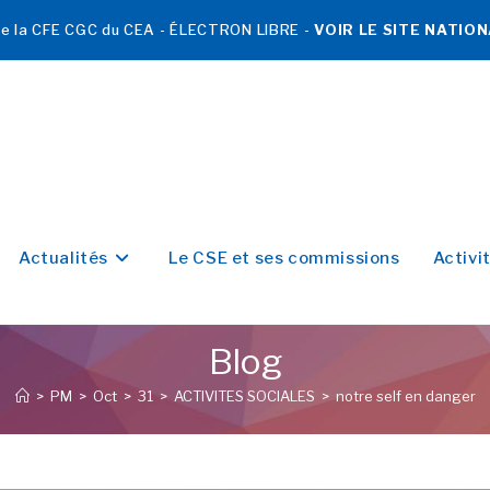
 de la CFE CGC du CEA - ÉLECTRON LIBRE -
VOIR LE SITE NATIO
Actualités
Le CSE et ses commissions
Activi
Blog
>
PM
>
Oct
>
31
>
ACTIVITES SOCIALES
>
notre self en danger