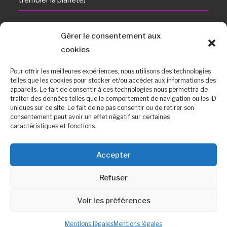
trembler la planète)
Bureaux CFE CGC Du Cesta
Gérer le consentement aux
Adresse :
cookies
15 Avenue des Sablières, 33114 Le Barp
Pour offrir les meilleures expériences, nous utilisons des technologies
Téléphone :
telles que les cookies pour stocker et/ou accéder aux informations des
05 57 04 47 49
appareils. Le fait de consentir à ces technologies nous permettra de
traiter des données telles que le comportement de navigation ou les ID
uniques sur ce site. Le fait de ne pas consentir ou de retirer son
Mobile :
consentement peut avoir un effet négatif sur certaines
06 44 16 81 84
caractéristiques et fonctions.
Fax :
05 57 04 40 00
Accepter
E-mail :
Refuser
cesta@electron-libre-cea.fr
Voir les préférences
Mentions légales
Mentions légales