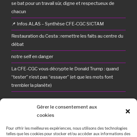
se bat pour un travail sûr, digne et respectueux de
chacun
📌 Infos ALAS – Synthèse CFE‑CGC SICTAM
Restauration du Cesta : remettre les faits au centre du
débat
notre self en danger
La CFE-CGC vous décrypte le Donald Trump : quand
“tester” n’est pas “essayer” (et que les mots font
trembler la planète)
Bureaux CFE CGC Du Cesta
Gérer le consentement aux
Adresse :
cookies
15 Avenue des Sablières, 33114 Le Barp
Pour offrir les meilleures expériences, nous utilisons des technologies
Téléphone :
telles que les cookies pour stocker et/ou accéder aux informations des